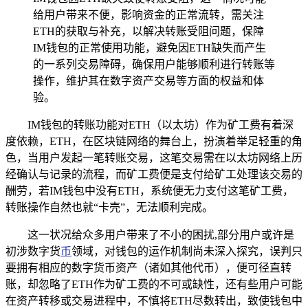
给用户带来不便，影响资金的正常流转，需关注
ETH的获取与补充，以解决转账受阻问题，保障
IM钱包的正常使用功能，避免因ETH缺失而产生
的一系列交易障碍，确保用户能够顺利进行转账等
操作，维护其在数字资产交易等方面的权益和体
验。
IM钱包的转账功能对ETH（以太坊）作为矿工费有着深
度依赖，ETH，在区块链网络的舞台上，扮演着举足轻重的角
色，当用户发起一笔转账交易，这笔交易需在以太坊网络上历
经确认与记录的流程，而矿工费便是支付给矿工处理该交易的
酬劳，若IM钱包中没有ETH，系统便无力支付这笔矿工费，
转账操作自然也就“卡壳”，无法顺利完成。
这一状况给众多用户带来了不小的困扰,部分用户或许是
初涉数字货
币
领域，对钱包的运作机制尚未深入探究，误判只
要拥有相应的数字货币资产（诸如其他代币），便可径直转
账，却忽略了ETH作为矿工费的不可或缺性，还有些用户可能
在资产转移或交易进程中，不慎将ETH尽数转出，致使钱包中