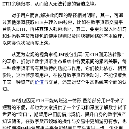
ETH余额归零，从而陷入无法转账的窘迫之境。
对于用户而言,解决此问题的路径相对明晰，其一，可通
过其他渠道获取ETH并转入IM钱包，比如在数字货币交易平
台购入ETH，再将其转入钱包地址，其二，要更为深入地研习
和洞悉数字货币钱包的使用规则以及区块链网络的基本原理，
以防类似状况再度上演。
从更为宏观的视角审视,IM钱包出现“无ETH则无法转账”
的现象，折射出数字货币生态系统中各要素间的紧密关联，每
一种数字货币皆有其独特的功能与作用，它们彼此依存、相互
影响，这也警示着用户，在投身数字货币活动时，不能仅聚焦
于某一种资产的
价值
与交易，还需对整个生态系统有全面的认
知。
IM钱包因无ETH不能转账这一情形,虽给部分用户带来了
短暂的不便，却也为大家提供了一个学习和深度了解数字货币
世界的“窗口”，期望用户们能借此契机，提升自身的数字资产
知识储备，在数字货币领域的操作与交易中更加游刃有余，也
殷切期待IM钱包等相关平台能够百尺竿头更进一步，优化用