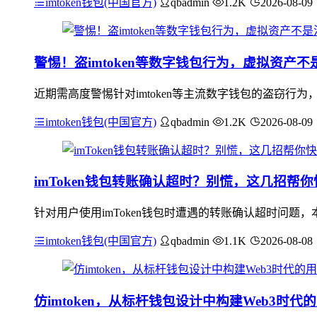
imtoken钱包(中国官方)
qbadmin
1.2K
2026-08-09
警惕！盗imtoken等数字钱包行为，虚拟资产
近期需高度警惕针对imtoken等主流数字钱包的盗窃
imtoken钱包(中国官方)
qbadmin
1.2K
2026-08-09
imToken钱包转账确认超时？别慌，这几招帮
针对用户使用imToken钱包时遭遇的转账确认超时问
imtoken钱包(中国官方)
qbadmin
1.1K
2026-08-08
仿imtoken，从标杆钱包设计中构建Web3时