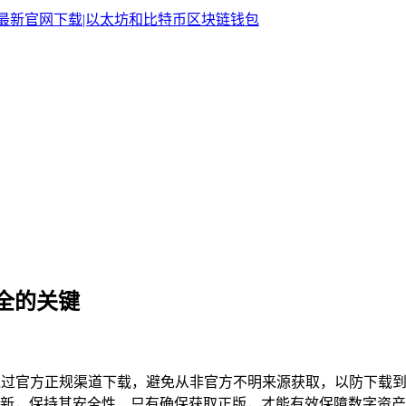
安全的关键
过官方正规渠道下载，避免从非官方不明来源获取，以防下载到假冒或
新，保持其安全性，只有确保获取正版，才能有效保障数字资产