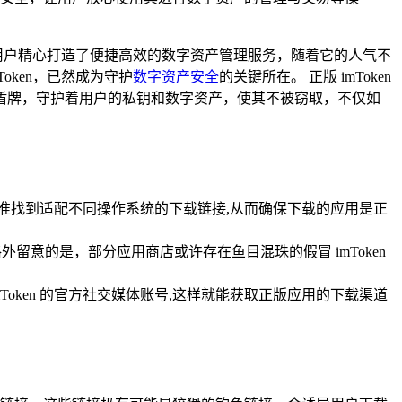
为用户精心打造了便捷高效的数字资产管理服务，随着它的人气不
oken，已然成为守护
数字资产安全
的关键所在。 正版 imToken
盾牌，守护着用户的私钥和数字资产，使其不被窃取，不仅如
户能够精准找到适配不同操作系统的下载链接,从而确保下载的应用是正
格外留意的是，部分应用商店或许存在鱼目混珠的假冒 imToken
Token 的官方社交媒体账号,这样就能获取正版应用的下载渠道