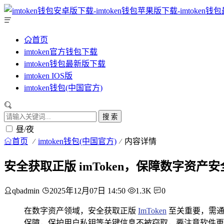
首页
imtoken官方钱包下载
imtoken钱包最新版下载
imtoken IOS版
imtoken钱包(中国官方)
搜 索
昼/夜
首页
imtoken钱包(中国官方)
内容详情
安全获取正版 imToken，保障数字资产
qbadmin
2025年12月07日 14:50
1.3K
0
在数字资产领域，安全获取正版
ImToken
至关重要，需通
保障，保护用户私钥等关键信息不被窃取，要注意软件更