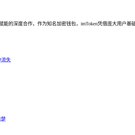
向赋能的深度合作，作为知名加密钱包，imToken凭借庞大用户基础与完