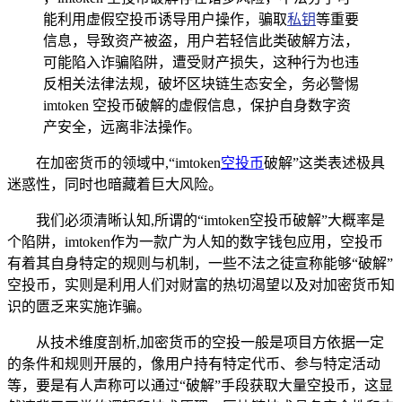
能利用虚假空投币诱导用户操作，骗取
私钥
等重要
信息，导致资产被盗，用户若轻信此类破解方法，
可能陷入诈骗陷阱，遭受财产损失，这种行为也违
反相关法律法规，破坏区块链生态安全，务必警惕
imtoken 空投币破解的虚假信息，保护自身数字资
产安全，远离非法操作。
在加密货币的领域中,“imtoken
空投币
破解”这类表述极具
迷惑性，同时也暗藏着巨大风险。
我们必须清晰认知,所谓的“imtoken空投币破解”大概率是
个陷阱，imtoken作为一款广为人知的数字钱包应用，空投币
有着其自身特定的规则与机制，一些不法之徒宣称能够“破解”
空投币，实则是利用人们对财富的热切渴望以及对加密货币知
识的匮乏来实施诈骗。
从技术维度剖析,加密货币的空投一般是项目方依据一定
的条件和规则开展的，像用户持有特定代币、参与特定活动
等，要是有人声称可以通过“破解”手段获取大量空投币，这显