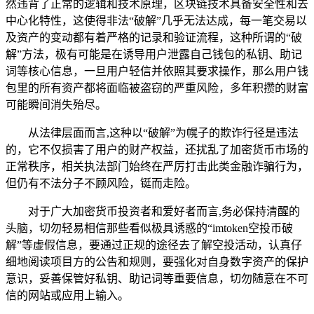
然违背了正常的逻辑和技术原理，区块链技术具备安全性和去
中心化特性，这使得非法“破解”几乎无法达成，每一笔交易以
及资产的变动都有着严格的记录和验证流程，这种所谓的“破
解”方法，极有可能是在诱导用户泄露自己钱包的私钥、助记
词等核心信息，一旦用户轻信并依照其要求操作，那么用户钱
包里的所有资产都将面临被盗窃的严重风险，多年积攒的财富
可能瞬间消失殆尽。
从法律层面而言,这种以“破解”为幌子的欺诈行径是违法
的，它不仅损害了用户的财产权益，还扰乱了加密货币市场的
正常秩序，相关执法部门始终在严厉打击此类金融诈骗行为，
但仍有不法分子不顾风险，铤而走险。
对于广大加密货币投资者和爱好者而言,务必保持清醒的
头脑，切勿轻易相信那些看似极具诱惑的“imtoken空投币破
解”等虚假信息，要通过正规的途径去了解空投活动，认真仔
细地阅读项目方的公告和规则，要强化对自身数字资产的保护
意识，妥善保管好私钥、助记词等重要信息，切勿随意在不可
信的网站或应用上输入。