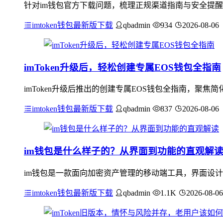
针对im钱包官方下载问题，梳理正规渠道指南与安全提醒：应
imtoken钱包最新版下载
qbadmin
934
2026-08-06
imToken升级后，轻松创建专属EOS钱包全指南
imToken升级后推出的创建专属EOS钱包全指南，聚
imtoken钱包最新版下载
qbadmin
837
2026-08-06
im钱包是什么样子的？从界面到功能的直观解
im钱包是一款面向加密资产管理的移动端工具，界面设计
imtoken钱包最新版下载
qbadmin
1.1K
2026-08-06