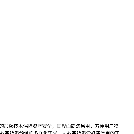
靠的加密技术保障资产安全，其界面简洁易用，方便用户操
数字货币领域的多样化需求，是数字货币爱好者常用的工