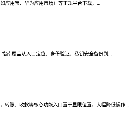
（如应用宝、华为应用市场）等正规平台下载，...
，指南覆盖从入口定位、身份验证、私钥安全备份到...
转账、收款等核心功能入口置于显眼位置，大幅降低操作...