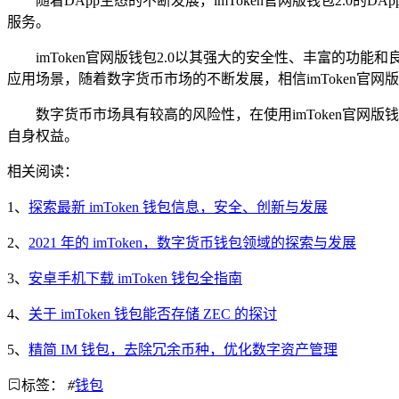
随着DApp生态的不断发展，imToken官网版钱包2.0
服务。
imToken官网版钱包2.0以其强大的安全性、丰富的功
应用场景，随着数字货币市场的不断发展，相信imToken官网
数字货币市场具有较高的风险性，在使用imToken官网版
自身权益。
相关阅读：
1、
探索最新 imToken 钱包信息，安全、创新与发展
2、
2021 年的 imToken，数字货币钱包领域的探索与发展
3、
安卓手机下载 imToken 钱包全指南
4、
关于 imToken 钱包能否存储 ZEC 的探讨
5、
精简 IM 钱包，去除冗余币种，优化数字资产管理
标签：
#
钱包