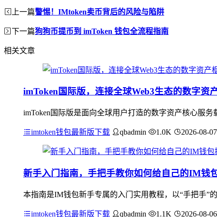
上一篇
警惕！IMtoken卖币背后的风险与陷阱
下一篇
狗狗币提币到 imToken 钱包全流程指南
相关文章
imToken国际版，连接全球Web3生态的数字资
imToken国际版是面向全球用户打造的数字资产核心服
imtoken钱包最新版下载
qbadmin
1.0K
2026-08-07
新手入门指南，手把手教你如何给自己的IM钱
本指南是IM钱包新手专属的入门实用教程，以“手把手”
imtoken钱包最新版下载
qbadmin
1.1K
2026-08-06