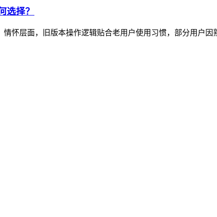
如何选择？
选择：情怀层面，旧版本操作逻辑贴合老用户使用习惯，部分用户因