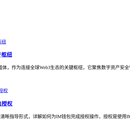
产枢纽
务载体，作为连接全球Web3生态的关键枢纽，它聚焦数字资产安全
包授权
的清晰指导形式，详解如何为IM钱包完成授权操作，授权是使用I