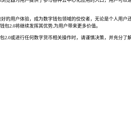
的DApp浏览器为用户提供了参与各种去中心化应用的入口，用户可以通
能和良好的用户体验，成为数字钱包领域的佼佼者，无论是个人用户还是
版钱包2.0将继续发挥其优势,为用户带来更多价值。
钱包2.0或进行任何数字货币相关操作时，请谨慎决策，并充分了解