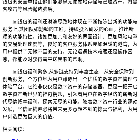
钱包的安全举措让他们能够毫无顾虑地存储与管理资产，将黑
客攻击等风险抛诸脑后。
im钱包的福利还淋漓尽致地体现在不断推陈出新的功能与
服务上,其团队如勤勉的工匠，持续投入研发的心血，推出新
颖的功能特性，诸如更加亲和友好的界面设计、更加风驰电掣
的交易处理速度等，良好的客户服务体系宛如温暖的港湾，为
用户提供了无微不至的支持，无论遭遇技术难题还是操作困
惑，都能及时获得雪中送炭般的帮助。
im钱包福利繁多,从多链支持到丰富生态，从安全保障到
创新服务，全方位地为用户雕琢出一个优质的数字资产管理与
体验平台，它绝非仅仅是数字资产的存储容器，更是一把开启
数字资产新世界的神奇钥匙，引领着用户在数字经济的崭新时
代尽情畅享福利，探索无尽的可能，随着数字资产行业的蓬勃
发展，坚信im钱包必将带来更多意想不到的惊喜与福利，为用
户创造更为巨大的价值。
相关阅读：