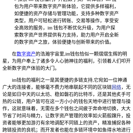
包为用户带来数字资产新体验，它提供多样福利，
如便捷的资产存储与管理功能，支持多种数字资产
类型，用户可轻松进行转账、交易等操作，享受安
全高效的服务，im 钱包不断优化升级，为用户探
索数字资产世界提供有力支持，助力用户开启全新
的数字资产之旅，体验便捷与创新带来的价值。
在
数字资产
的浩瀚宇宙里,im钱包恰似一颗熠熠生辉的明
星，为用户奉上了诸多令人心驰神往的福利，引领着人们叩开
全新数字资产体验的大门。
im钱包的福利之一是其便捷的多链支持,它宛如一位神通
广大的连接者，能够毫不费力地串联起不同的区块链
网络
，无
论是如日中天的以太坊、稳如磐石的比特币，还是其他炙手可
热的公链，用户皆可在这一方小小的钱包天地中进行管理与操
作，这就意味着，无需在多个钱包之间疲于奔命地切换，大大
节省了时间与精力，让数字资产管理的效率如火箭般蹿升，投
资者能够更加游刃有余地调配不同链上的资产，精准捕捉各种
跨链投资的良机；而开发者也能在多链环境中如鱼得水地进行