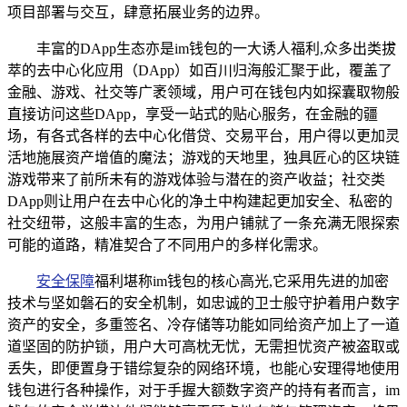
项目部署与交互，肆意拓展业务的边界。
丰富的DApp生态亦是im钱包的一大诱人福利,众多出类拔
萃的去中心化应用（DApp）如百川归海般汇聚于此，覆盖了
金融、游戏、社交等广袤领域，用户可在钱包内如探囊取物般
直接访问这些DApp，享受一站式的贴心服务，在金融的疆
场，有各式各样的去中心化借贷、交易平台，用户得以更加灵
活地施展资产增值的魔法；游戏的天地里，独具匠心的区块链
游戏带来了前所未有的游戏体验与潜在的资产收益；社交类
DApp则让用户在去中心化的净土中构建起更加安全、私密的
社交纽带，这般丰富的生态，为用户铺就了一条充满无限探索
可能的道路，精准契合了不同用户的多样化需求。
安全保障
福利堪称im钱包的核心高光,它采用先进的加密
技术与坚如磐石的安全机制，如忠诚的卫士般守护着用户数字
资产的安全，多重签名、冷存储等功能如同给资产加上了一道
道坚固的防护锁，用户大可高枕无忧，无需担忧资产被盗取或
丢失，即便置身于错综复杂的网络环境，也能心安理得地使用
钱包进行各种操作，对于手握大额数字资产的持有者而言，im