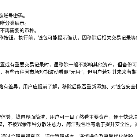
正确账号密码。
晰分类展示。
不再需要的币种。
等操作按钮，执行前，钱包可能提示确认，因移除后相关交易记录
置或有重要交易记录时，虽移除一般不影响其他资产，但备份可
，有些币种因市场短期波动看似“无用”，但用户若对其未来有
影响略有差异，用户应提前了解，移除后能否重新添加、对钱包安
管理体验，钱包界面简洁，用户可一目了然看主要资产，便于快速
整，不被冗余币种分散注意力，简洁钱包也有助于提升安全性，
节，通过合理审视资产、评估管理成本、谨慎操作及享受优化体验，