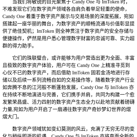
当我们将敏锐的目光聚焦于 Candy One 与 ImToken 时，
不难发现它们在数字资产领域各自肩负着举足轻重的使命，
Candy One 着重于数字资产展示与交易场景的深度拓展，宛如
搭建起一座华丽的舞台，为数字资产的顺畅流通与价值彰显提
供了绝佳契机；ImToken 则全神贯注于数字资产的安全存储与
便捷操作，俨然是用户悉心管理数字财富的忠诚可靠、实力超
群的得力助手。
它们的珠联璧合，或许能够为用户营造出更为全面、丰富
且极致的数字资产体验，用户可在 Candy One 上精准寻觅到
心仪不已的数字资产，而后借助 ImToken 固若金汤地进行存
储以及后续一系列流畅自如的交易操作等，随着数字资产行业
如奔腾不息的江河般不断蓬勃发展，Candy One 与 ImToken 亦
在持续不断地演进与完善，它们携手并肩，共同为构建一个愈
发繁荣昌盛、活力四射的数字资产生态全力以赴地贡献着磅礴
力量,宛如为用户开启了一扇通往数字资产奇妙梦幻世界的熠
熠大门。
数字资产领域犹如变幻莫测的风云，充满了无穷无尽的变
化与稍纵即逝的机遇，Candy One 与 ImToken 亦将直面全新的