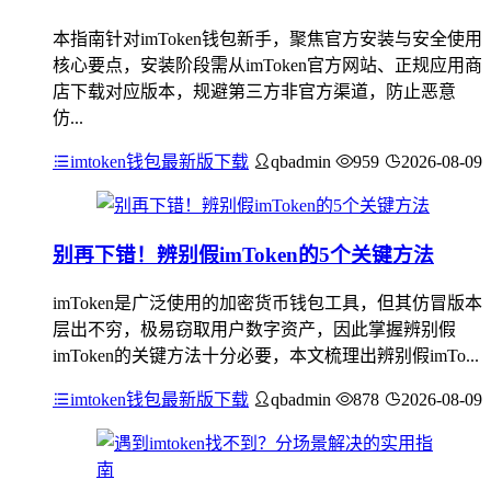
本指南针对imToken钱包新手，聚焦官方安装与安全使用
核心要点，安装阶段需从imToken官方网站、正规应用商
店下载对应版本，规避第三方非官方渠道，防止恶意
仿...
imtoken钱包最新版下载
qbadmin
959
2026-08-09
别再下错！辨别假imToken的5个关键方法
imToken是广泛使用的加密货币钱包工具，但其仿冒版本
层出不穷，极易窃取用户数字资产，因此掌握辨别假
imToken的关键方法十分必要，本文梳理出辨别假imTo...
imtoken钱包最新版下载
qbadmin
878
2026-08-09