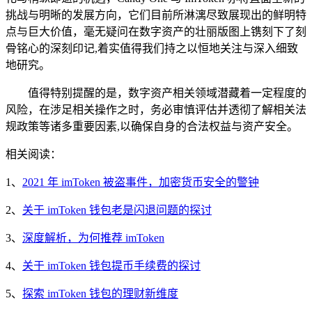
挑战与明晰的发展方向，它们目前所淋漓尽致展现出的鲜明特
点与巨大价值，毫无疑问在数字资产的壮丽版图上镌刻下了刻
骨铭心的深刻印记,着实值得我们持之以恒地关注与深入细致
地研究。
值得特别提醒的是，数字资产相关领域潜藏着一定程度的
风险，在涉足相关操作之时，务必审慎评估并透彻了解相关法
规政策等诸多重要因素,以确保自身的合法权益与资产安全。
相关阅读：
1、
2021 年 imToken 被盗事件，加密货币安全的警钟
2、
关于 imToken 钱包老是闪退问题的探讨
3、
深度解析，为何推荐 imToken
4、
关于 imToken 钱包提币手续费的探讨
5、
探索 imToken 钱包的理财新维度