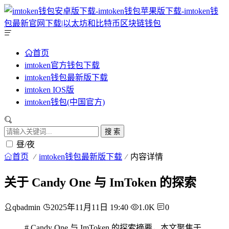
首页
imtoken官方钱包下载
imtoken钱包最新版下载
imtoken IOS版
imtoken钱包(中国官方)
搜 索
昼/夜
首页
imtoken钱包最新版下载
内容详情
关于 Candy One 与 ImToken 的探索
qbadmin
2025年11月11日 19:40
1.0K
0
# Candy One 与 ImToken 的探索摘要，本文聚焦于