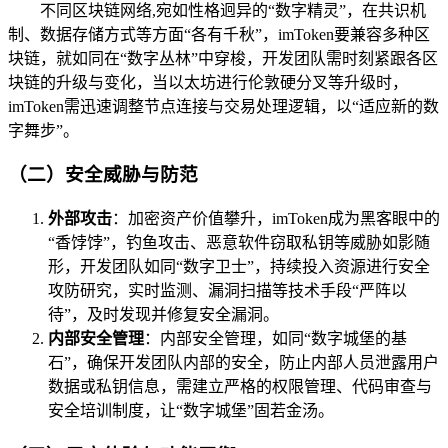
不同区块链网络,宛如性格迥异的“数字精灵”，在共识机
制、数据存储方式等方面“各有千秋”，imToken要兼容多种区
块链，就如同在“数字丛林”中穿梭，开发团队需时刻紧跟各区
块链的升级与变化，当以太坊进行伦敦硬分叉等升级时，
imToken需迅速调整节点连接与交易处理逻辑，以“适应新的数
字舞步”。
（二）安全威胁与防范
外部攻击
：加密资产价值攀升，imToken成为黑客眼中的
“香饽饽”，钓鱼攻击、恶意软件窃取私钥等威胁如影随
形，开发团队如同“数字卫士”，持续投入资源进行安全
攻防研究，实时监测、漏洞扫描等技术手段“严阵以
待”，及时发现并修复安全漏洞。
内部安全管理
：内部安全管理，如同“数字城堡的基
石”，确保开发团队内部的安全，防止内部人员泄露用户
数据或私钥信息，需建立严格的权限管理、代码审查与
安全培训制度，让“数字城堡”固若金汤。