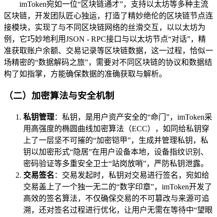
imToken宛如一位“区块链通才”，支持以太坊等多种主流
区块链，开发团队匠心独运，打造了精妙绝伦的区块链节点连
接模块，实现了与不同区块链网络的丝滑交互，以以太坊为
例，它巧妙地利用JSON - RPC接口与以太坊节点“对话”，精
准获取账户余额、交易记录等区块链数据，这一过程，恰似一
场精密的“数据解码之旅”，需要对不同区块链的协议和数据结
构了如指掌，方能确保数据的准确获取与解析。
（二）加密算法与安全机制
私钥管理
：私钥，是用户资产安全的“命门”，imToken采
用高强度的椭圆曲线加密算法（ECC），如同给私钥穿
上了一层坚不可摧的“加密铠甲”，生成并管理私钥，私
钥以加密形式“隐居”在用户设备本地，设备指纹识别、
密码验证等多重安全卫士“站岗放哨”，严防私钥泄露。
交易签名
：交易发起时，私钥对交易进行签名，宛如给
交易盖上了一个独一无二的“数字印章”，imToken开发了
高效的签名算法，不仅确保交易的不可篡改与来源可追
溯，还对签名过程进行优化，让用户无需在等待中“望眼