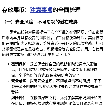
存放屎币：
注意事项
的全面梳理
（一）安全风险：不可忽视的潜在威胁
尽管im钱包为屎币提供了安全可靠的存储环境，但加密货
币市场本身具有极高的风险性，屎币价格波动剧烈，其价值可
能在短时间内大幅涨跌，给投资者带来巨大的风险挑战，加密
货币领域还存在黑客攻击、私钥泄露等安全隐患，用户在使用
im钱包存放屎币时,务必高度重视以下几点：
密钥保护
：妥善保管好自己的私钥和助记词等关键信
息，避免因信息泄露导致资产损失，建议采用离线存
储、多重备份等方式,确保密钥信息的安全。
安全意识
：提高安全意识，不随意点击不明链接、不下
载来源不明的软件,避免因操作失误导致钱包被盗或资产
受损。
风险评估
：在投资屎币之前，充分了解其市场风险和潜
在价值，做好风险评估和投资规划,避免盲目跟风和冲动