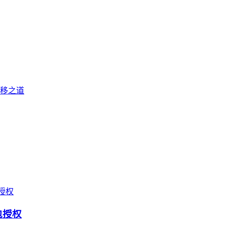
转移之道
包授权