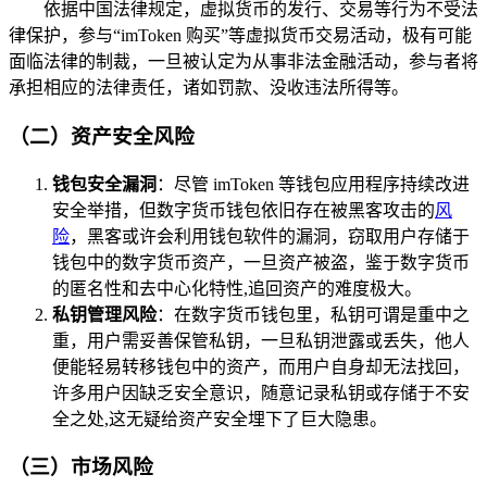
依据中国法律规定，虚拟货币的发行、交易等行为不受法
律保护，参与“imToken 购买”等虚拟货币交易活动，极有可能
面临法律的制裁，一旦被认定为从事非法金融活动，参与者将
承担相应的法律责任，诸如罚款、没收违法所得等。
（二）资产安全风险
钱包安全漏洞
：尽管 imToken 等钱包应用程序持续改进
安全举措，但数字货币钱包依旧存在被黑客攻击的
风
险
，黑客或许会利用钱包软件的漏洞，窃取用户存储于
钱包中的数字货币资产，一旦资产被盗，鉴于数字货币
的匿名性和去中心化特性,追回资产的难度极大。
私钥管理风险
：在数字货币钱包里，私钥可谓是重中之
重，用户需妥善保管私钥，一旦私钥泄露或丢失，他人
便能轻易转移钱包中的资产，而用户自身却无法找回，
许多用户因缺乏安全意识，随意记录私钥或存储于不安
全之处,这无疑给资产安全埋下了巨大隐患。
（三）市场风险