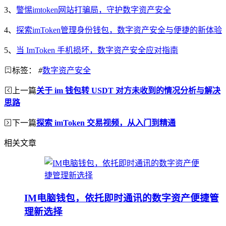
3、
警惕imtoken网站打骗局，守护数字资产安全
4、
探索imToken管理身份钱包，数字资产安全与便捷的新体验
5、
当 ImToken 手机损坏，数字资产安全应对指南
标签：
#
数字资产安全
上一篇
关于 im 钱包转 USDT 对方未收到的情况分析与解决
思路
下一篇
探索 imToken 交易视频，从入门到精通
相关文章
IM电脑钱包，依托即时通讯的数字资产便捷管
理新选择