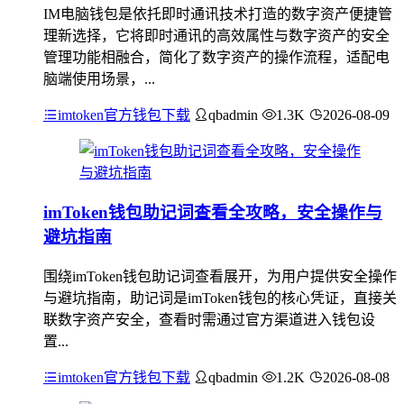
IM电脑钱包是依托即时通讯技术打造的数字资产便捷管
理新选择，它将即时通讯的高效属性与数字资产的安全
管理功能相融合，简化了数字资产的操作流程，适配电
脑端使用场景，...
imtoken官方钱包下载
qbadmin
1.3K
2026-08-09
imToken钱包助记词查看全攻略，安全操作与
避坑指南
围绕imToken钱包助记词查看展开，为用户提供安全操作
与避坑指南，助记词是imToken钱包的核心凭证，直接关
联数字资产安全，查看时需通过官方渠道进入钱包设
置...
imtoken官方钱包下载
qbadmin
1.2K
2026-08-08