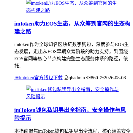
imtoken助力EOS生态，从众筹到官网的生态构
建之路
imtoken作为全球知名区块链数字钱包，深度参与EOS生
态发展，走出从EOS早期众筹阶段的助力支持，到围绕
EOS官网等核心节点构建完整生态服务体系的路径，依
托...
imtoken官方钱包下载
qbadmin
860
2026-08-08
imToken钱包私钥导出全指南，安全操作与风
险提示
本指南聚焦imToken钱包私钥导出全流程，核心涵盖安全