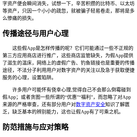
字资产便会瞬间消失，试想一下，辛苦积攒的比特币、以太坊
等资产，只因一个小小的疏忽，就被骗子轻易卷走，那将是多
么惨痛的损失。
传播途径与用户心理
这些假App是怎样传播的呢？它们可能通过一些不正规的
第三方应用商店进行推广，这些商店监管缺失，为假App提供
了滋生的温床，网络上的虚假广告、钓鱼链接也是重要的传播
途径，不法分子利用用户对数字资产的关注以及急于获取便捷
服务的心理，设置陷阱。
许多用户可能怀有侥幸心理,觉得自己不会那么倒霉碰到
假App；或者贪图一些所谓的“优惠”“福利”，而忽略了对App
来源的严格审查，还有部分用户对
数字资产安全
知识了解匮
乏，缺乏基本的辨别能力，这也让假App有了可乘之机。
防范措施与应对策略