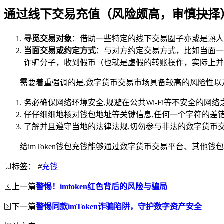
通过线下交易充值（风险颇高，审慎抉择
寻觅交易对象
：借助一些特定的线下交易圈子亦或是熟人
当面交易或约定方式
：与对方约定交易方式，比如当面一手
诈骗分子，收到假币（也就是虚假的转账操作，实际上并
需要着重强调的是,数字货币交易市场具备较高的风险性以及不
务必确保网络环境安全,规避在公共Wi-Fi等不安全的网
仔仔细细地核对钱包地址等关键信息,任何一个字符的差
了解并且遵守当地的法律法规,切勿参与非法的数字货币
给imToken钱包充钱能够通过数字货币交易平台、其他
标签：
#
充钱
上一篇
警惕！imtoken红色背后的风险与骗局
下一篇
警惕同款imToken诈骗陷阱，守护数字资产安全