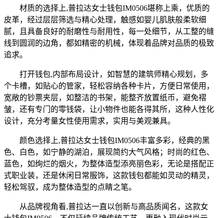
材质的选择上,普拉达女士钱包IM0506堪称上乘，优质的
皮革，经过层层筛选与精心处理，触感如婴儿肌肤般柔软细
腻，且具备良好的耐磨性与耐用性，每一处细节，从工整的缝
线到圆润的边角，都如精密的机械，体现着品牌对品质的极致
追求。
打开钱包,内部布局设计，如智慧的建筑师精心规划，多
个卡槽，如贴心的管家，轻松容纳各种卡片，方便日常使用，
宽敞的钞票夹层，如整洁的书架，能整齐放置纸币，避免褶
皱，还有专门的零钱袋，让小物件也能各得其所，这种人性化
设计，充分考量女性使用需求，实用与美观兼具。
颜色选择上,普拉达女士钱包IM0506丰富多彩，经典的黑
色、白色，如宁静的湖泊，展现简约大气风格；时尚的红色、
蓝色，如绚烂的烟火，为整体造型添亮丽色彩，无论是搭配正
式职业装，还是休闲日常服饰，这款钱包都能如灵动的精灵，
轻松驾驭，成为整体造型的点睛之笔。
从品牌视角看,普拉达一直以创新与高品质闻名，这款女