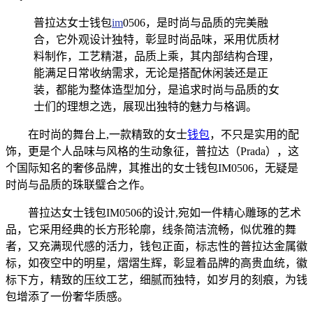
普拉达女士钱包
im
0506，是时尚与品质的完美融
合，它外观设计独特，彰显时尚品味，采用优质材
料制作，工艺精湛，品质上乘，其内部结构合理，
能满足日常收纳需求，无论是搭配休闲装还是正
装，都能为整体造型加分，是追求时尚与品质的女
士们的理想之选，展现出独特的魅力与格调。
在时尚的舞台上,一款精致的女士
钱包
，不只是实用的配
饰，更是个人品味与风格的生动象征，普拉达（Prada），这
个国际知名的奢侈品牌，其推出的女士钱包IM0506，无疑是
时尚与品质的珠联璧合之作。
普拉达女士钱包IM0506的设计,宛如一件精心雕琢的艺术
品，它采用经典的长方形轮廓，线条简洁流畅，似优雅的舞
者，又充满现代感的活力，钱包正面，标志性的普拉达金属徽
标，如夜空中的明星，熠熠生辉，彰显着品牌的高贵血统，徽
标下方，精致的压纹工艺，细腻而独特，如岁月的刻痕，为钱
包增添了一份奢华质感。