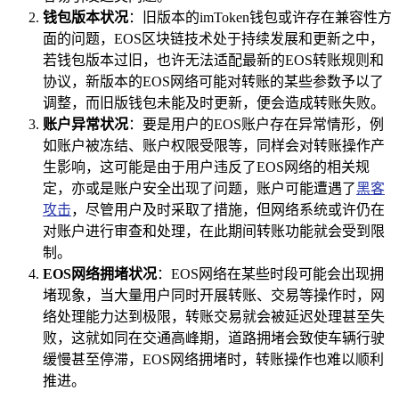
钱包版本状况
：旧版本的imToken钱包或许存在兼容性方
面的问题，EOS区块链技术处于持续发展和更新之中，
若钱包版本过旧，也许无法适配最新的EOS转账规则和
协议，新版本的EOS网络可能对转账的某些参数予以了
调整，而旧版钱包未能及时更新，便会造成转账失败。
账户异常状况
：要是用户的EOS账户存在异常情形，例
如账户被冻结、账户权限受限等，同样会对转账操作产
生影响，这可能是由于用户违反了EOS网络的相关规
定，亦或是账户安全出现了问题，账户可能遭遇了
黑客
攻击
，尽管用户及时采取了措施，但网络系统或许仍在
对账户进行审查和处理，在此期间转账功能就会受到限
制。
EOS网络拥堵状况
：EOS网络在某些时段可能会出现拥
堵现象，当大量用户同时开展转账、交易等操作时，网
络处理能力达到极限，转账交易就会被延迟处理甚至失
败，这就如同在交通高峰期，道路拥堵会致使车辆行驶
缓慢甚至停滞，EOS网络拥堵时，转账操作也难以顺利
推进。