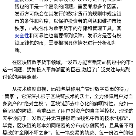
钱包的币是一个复杂的问题，需要考虑多个因素，
发币方可能会在其发行的数字货币的规则中规定锁
币的条件和程序，以保护投资者的利益和维护市场
秩序，im钱包作为数字货币的存储和管理工具，其
安全性
和可靠性也需要得到保障，发币方是否有权
锁im钱包的币，需要根据具体情况进行分析和判
断。
在区块链数字货币领域，“发币方能否锁定im钱包中的币”
这一问题，犹如投入平静湖面的巨石,激起了广泛关注与热烈
讨论的层层涟漪。
从技术维度审视，im钱包堪称用户管理数字货币的得力
“管家”，它深深扎根于区块链技术的沃土，全力保障用户对自
身资产的“绝对主权”，区块链那去中心化的鲜明特性，宛如一
道坚固的防线，着重凸显了用户对资产的自主掌控权，理论的
天平倾向于：发币方并无直接锁定im钱包中币的技术“钥匙”，
毕竟，区块链的账本如同精密的分布式存储网络，且具备不可
篡改的“金刚不坏之身”，每一笔交易的轨迹、每一份资产的归