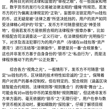
再将目光转向法律和监管的“审视之眼”，在一些国家和地
区，数字货币的发行与交易被法律法规的“缰绳”所规范，若发
币方的行为偏离法律规定的“正轨”，妄图非法锁定用户im钱包
的币，这无疑是被“法律之盾”所坚决抵挡的，用户的资产如同
受法律精心呵护的“珍宝”，发币方不可随意侵犯这“神圣领
地”，但倘若发币方是依照合规的法律程序“按章办事”，比如
积极配合司法调查这一“正义行动”，在法律授权的“光明指引”
下，对涉及违法犯罪行为的用户资产（存储在im钱包等“资产
港湾”）进行冻结等“法律操作”，那便是另一番“合规景象”，
这也并非发币方基于自身身份的“锁币”之“私自行为”，而是法
律程序推动下的资产“公正处置”。
综合各方“视角之光”，一般情形下，发币方不可随意“锁
定”im钱包的币，区块链的技术特性如忠诚的“卫士”，保障着
用户对资产的基本控制权，但在特定的、契合规则（涵盖区块
链智能合约规则、法律规则等“规则集合”）的情境“舞台”上，
可能会有对im钱包中币的某些限制“规则舞蹈”，但这绝非发币
方单方面的、毫无依据的“锁币”之“无理行径”，用户在参与数
字货币相关活动时，要如细致的“探险家”，仔细了解项目规