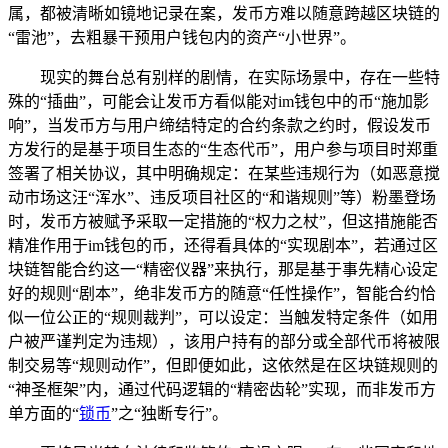
属，都被清晰如镜地记录在案，发币方难以随意跨越区块链的
“雷池”，去粗暴干预用户钱包内的资产“小世界”。
现实的舞台总有别样的剧情，在实际场景中，存在一些特
殊的“插曲”，可能会让发币方看似能对im钱包中的币“施加影
响”，当发币方与用户缔结特定的合约条款之约时，假设发币
方发行的是基于项目生态的“生态代币”，用户参与项目时郑重
签署了相关协议，其中明确规定：在某些违规行为（如恶意搅
动市场这汪“浑水”、违反项目社区的“和谐规则”等）粉墨登场
时，发币方被赋予采取一定措施的“权力之杖”，但这措施能否
精准作用于im钱包的币，还得看具体的“实现剧本”，若通过区
块链智能合约这一“精密仪器”来执行，那是基于事先精心设定
好的规则“剧本”，绝非发币方的随意“任性操作”，智能合约恰
似一位公正的“规则裁判”，可以设定：当触发特定条件（如用
户被严谨判定为违规），该用户持有的部分或全部代币将被限
制交易等“规则动作”，但即便如此，这依然是在区块链规则的
“神圣框架”内，通过代码逻辑的“精密齿轮”实现，而非发币方
单方面的“
锁币
”之“独断专行”。