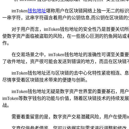
imToken
钱包地址
堪称用户在区块链网络上独一无二的标识
一串字符，这串字符蕴含着用户的公钥信息,而公钥在区块链
对于用户而言，imToken钱包地址的安全性乃是首要
使数字资产面临被盗取的风险，在一些居心叵测的钓鱼网站或者
作。
在交易场景之中，imToken钱包地址的准确性可谓至关
了收件地址，资产很可能会发送到错误的地方，而且在区块链不
imToken钱包地址还与区块链的去中心化特性紧密相连
尽情享受着区块链技术带来的便捷与创新。
imToken钱包地址无疑是数字资产世界里的重要基石
imToken等数字钱包的功能与价值，随着区块链技术的持续发
战。
需要着重留意的是，数字资产交易潜藏风险，用户在使用im
文章仅供参考借鉴，您可以依据实际需求进行调整和修改