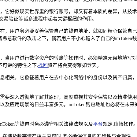
，它好似现实世界里的银行账号，却又有着本质的差异，从技术维度
的交易验证等诸多进程中起着关键枢纽的作用。
关切所在，用户务必要妥善保管自己的钱包地址，就如同精心保管
恶意软件的攻击之下，倘若用户不小心输入了自己的imToken
重要，当用户进行数字资产的转账等操作时，必须精准无误地填写对方
可逆的特性之下,
找回
资产将会变得难如登天。
、息息相关，它象征着用户在去中心化网络中的身份以及资产归属，用
，用户需要深入透彻地了解其原理，高度重视其安全保管以及精准
展以及应用场景的日益丰富多元，imToken钱包地址也必将在
Token等钱包时务必遵守相关法律法规以及
平台
规定,审慎操作
，在涉及数字资产相关内容时,务必确保信息的准确性与合规性。