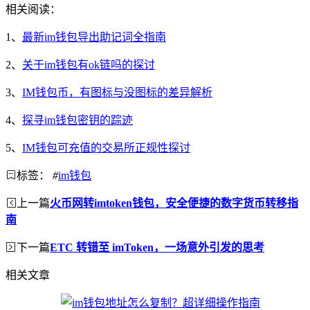
相关阅读：
1、
最新im钱包导出助记词全指南
2、
关于im钱包有ok链吗的探讨
3、
IM钱包币，有图标与没图标的差异解析
4、
探寻im钱包密钥的踪迹
5、
IM钱包可充值的交易所正规性探讨
标签：
#
im钱包
上一篇
火币网转imtoken钱包，安全便捷的数字货币转移指
南
下一篇
ETC 转错至 imToken，一场意外引发的思考
相关文章