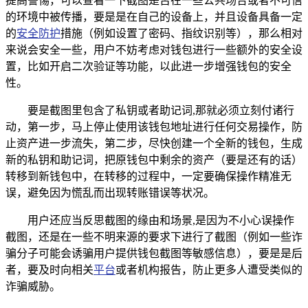
提高警惕，可以查看一下截图是否在一些公共场合或者不可信
的环境中被传播，要是是在自己的设备上，并且设备具备一定
的
安全防护
措施（例如设置了密码、指纹识别等），那么相对
来说会安全一些，用户不妨考虑对钱包进行一些额外的安全设
置，比如开启二次验证等功能，以此进一步增强钱包的安全
性。
要是截图里包含了私钥或者助记词,那就必须立刻付诸行
动，第一步，马上停止使用该钱包地址进行任何交易操作，防
止资产进一步流失，第二步，尽快创建一个全新的钱包，生成
新的私钥和助记词，把原钱包中剩余的资产（要是还有的话）
转移到新钱包中，在转移的过程中，一定要确保操作精准无
误，避免因为慌乱而出现转账错误等状况。
用户还应当反思截图的缘由和场景,是因为不小心误操作
截图，还是在一些不明来源的要求下进行了截图（例如一些诈
骗分子可能会诱骗用户提供钱包截图等敏感信息），要是是后
者，要及时向相关
平台
或者机构报告，防止更多人遭受类似的
诈骗威胁。