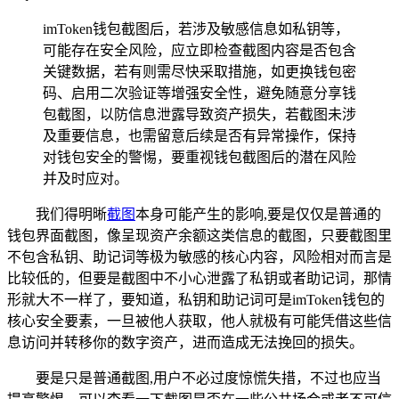
imToken钱包截图后，若涉及敏感信息如私钥等，
可能存在安全风险，应立即检查截图内容是否包含
关键数据，若有则需尽快采取措施，如更换钱包密
码、启用二次验证等增强安全性，避免随意分享钱
包截图，以防信息泄露导致资产损失，若截图未涉
及重要信息，也需留意后续是否有异常操作，保持
对钱包安全的警惕，要重视钱包截图后的潜在风险
并及时应对。
我们得明晰
截图
本身可能产生的影响,要是仅仅是普通的
钱包界面截图，像呈现资产余额这类信息的截图，只要截图里
不包含私钥、助记词等极为敏感的核心内容，风险相对而言是
比较低的，但要是截图中不小心泄露了私钥或者助记词，那情
形就大不一样了，要知道，私钥和助记词可是imToken钱包的
核心安全要素，一旦被他人获取，他人就极有可能凭借这些信
息访问并转移你的数字资产，进而造成无法挽回的损失。
要是只是普通截图,用户不必过度惊慌失措，不过也应当