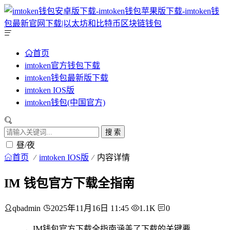
首页
imtoken官方钱包下载
imtoken钱包最新版下载
imtoken IOS版
imtoken钱包(中国官方)
搜 索
昼/夜
首页
imtoken IOS版
内容详情
IM 钱包官方下载全指南
qbadmin
2025年11月16日 11:45
1.1K
0
，IM钱包官方下载全指南涵盖了下载的关键要