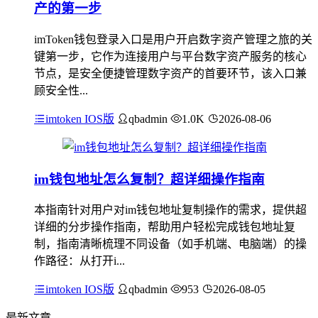
产的第一步
imToken钱包登录入口是用户开启数字资产管理之旅的关
键第一步，它作为连接用户与平台数字资产服务的核心
节点，是安全便捷管理数字资产的首要环节，该入口兼
顾安全性...
imtoken IOS版
qbadmin
1.0K
2026-08-06
im钱包地址怎么复制？超详细操作指南
本指南针对用户对im钱包地址复制操作的需求，提供超
详细的分步操作指南，帮助用户轻松完成钱包地址复
制，指南清晰梳理不同设备（如手机端、电脑端）的操
作路径：从打开i...
imtoken IOS版
qbadmin
953
2026-08-05
最新文章