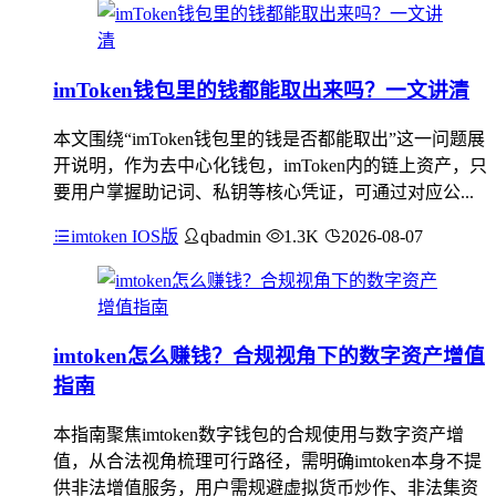
imToken钱包里的钱都能取出来吗？一文讲清
本文围绕“imToken钱包里的钱是否都能取出”这一问题展
开说明，作为去中心化钱包，imToken内的链上资产，只
要用户掌握助记词、私钥等核心凭证，可通过对应公...
imtoken IOS版
qbadmin
1.3K
2026-08-07
imtoken怎么赚钱？合规视角下的数字资产增值
指南
本指南聚焦imtoken数字钱包的合规使用与数字资产增
值，从合法视角梳理可行路径，需明确imtoken本身不提
供非法增值服务，用户需规避虚拟货币炒作、非法集资