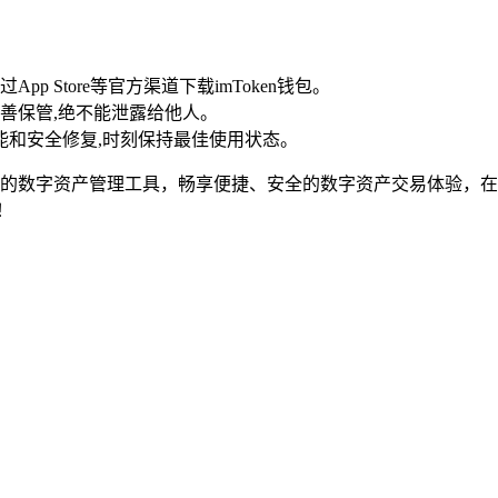
 Store等官方渠道下载imToken钱包。
善保管,绝不能泄露给他人。
功能和安全修复,时刻保持最佳使用状态。
款强大的数字资产管理工具，畅享便捷、安全的数字资产交易体验
！