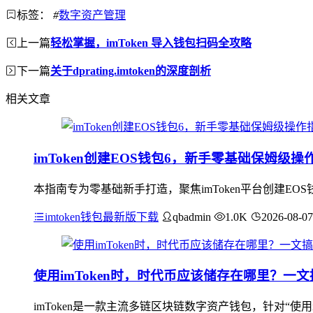
标签：
#
数字资产管理
上一篇
轻松掌握，imToken 导入钱包扫码全攻略
下一篇
关于dprating.imtoken的深度剖析
相关文章
imToken创建EOS钱包6，新手零基础保姆级操
本指南专为零基础新手打造，聚焦imToken平台创建EO
imtoken钱包最新版下载
qbadmin
1.0K
2026-08-07
使用imToken时，时代币应该储存在哪里？一文
imToken是一款主流多链区块链数字资产钱包，针对“使用i