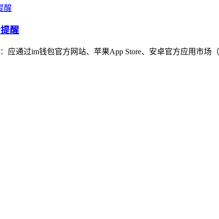
全提醒
通过im钱包官方网站、苹果App Store、安卓官方应用市场