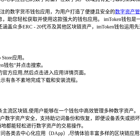
受关注的数字货币钱包应用，为用户打造了便捷且安全的
数字资产管
，助您轻松获取并使用这款强大的钱包应用。 imToken钱包
众多ERC - 20代币及其他区块链资产，imToken钱包运
tore应用。
oken钱包”并点击搜索。
包的官方应用,然后点击进入应用详情页面。
提示有条不紊地完成下载和安装流程。
等多条主流区块链,使用户能够在一个钱包中高效管理多种数字资产。
户数字资产安全，支持助记词备份和恢复，即便设备丢失或损坏
随地都能轻松进行数字资产的交易操作。
访问各类去中心化应用（DApp）,尽情体验丰富多样的区块链应