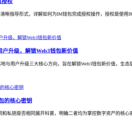
包授权
的清晰指导形式，详解如何为IM钱包完成授权操作，授权是使用I
用户升级，解锁Web3钱包新价值
地与用户升级三大核心方向，旨在解锁Web3钱包新价值，生态层面，
钱包的核心密钥
助记词和私钥是否相同展开科普，明确二者均为掌控数字资产的核心