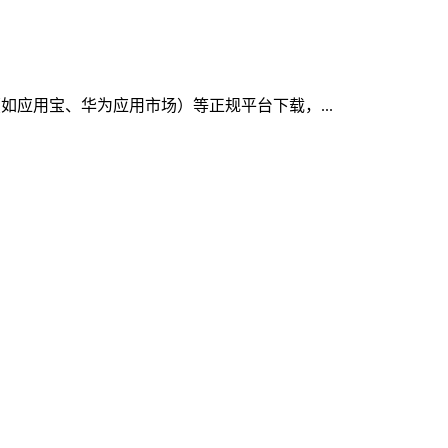
（如应用宝、华为应用市场）等正规平台下载，...