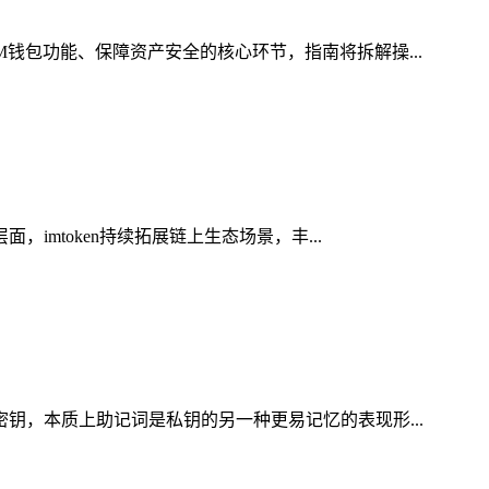
M钱包功能、保障资产安全的核心环节，指南将拆解操...
imtoken持续拓展链上生态场景，丰...
密钥，本质上助记词是私钥的另一种更易记忆的表现形...