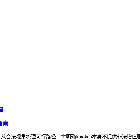
指南
，从合法视角梳理可行路径，需明确imtoken本身不提供非法增值