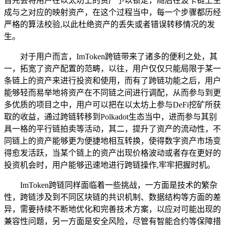
首先会将用户在以太坊上的资产予以锁定，随后在波卡链上生
成与之对应的映射资产，在这个过程当中，每一个步骤都历经
严格的算法校验,以此杜绝资产的丢失或者错误转移情况的发
生。
对于用户而言，ImToken跨链带来了诸多的便利之处，其
一，拓宽了资产配置的范畴，以往，用户仅仅只能局限于某一
条链上的资产来进行投资和使用，而有了跨链功能之后，用户
能够轻而易举地将资产在不同链之间进行调配，从而参与到更
多优质的项目之中，用户可以把在以太坊上参与DeFi挖矿所获
取的收益，通过跨链转移到Polkadot生态当中，进而参与其别
具一格的平行链拍卖等活动，其二，提升了资产的流动性，不
同链上的资产能够更为便捷地相互转换，使得数字资产市场变
得愈发活跃，当某个链上的资产出现价格波动或者存在更好的
投资机会时，用户能够迅速地进行跨链操作,牢牢把握时机。
ImToken跨链同样面临着一些挑战，一方面是技术的繁杂
性，跨链涉及到不同区块链的共识机制、数据结构等方面的差
异，需要持续不断地优化和完善技术方案，以应对可能出现的
兼容性问题，另一方面是安全风险，尽管有智能合约等保障措