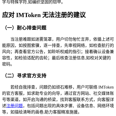
字与特殊字符,如编织坚固的铠甲。
应对 IMToken 无法注册的建议
（一）耐心排查问题
当注册难题如迷雾笼罩，用户切勿匆忙言弃，依循上述可
能原因，如按图索骥，逐一排查，先审视网络，如检查航行的
风向；再查看官方公告，如聆听权威的指引；接着确认设备兼
容性，如检验适配的齿轮；最后核查注册信息,如校对关键的
密码。
（二）寻求官方支持
若经自我排查，问题仍如顽石难移，用户可联络 IMToken
的官方客服，如求助专业的向导，通过官方网站、社交媒体账
号等渠道，如开启沟通的桥梁，找到客服联系方式，向客服详
述
注册问题
，包括问题出现的具体步骤、设备信息、网络环境
等，如描绘清晰的画卷,助力客服精准施援。