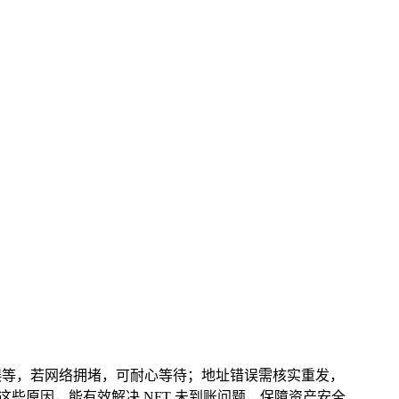
包地址错误等，若网络拥堵，可耐心等待；地址错误需核实重发，
这些原因，能有效解决 NFT 未到账问题，保障资产安全