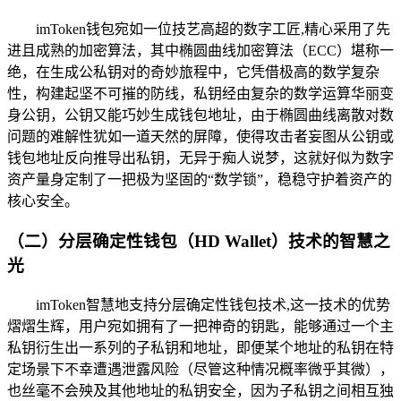
imToken钱包宛如一位技艺高超的数字工匠,精心采用了先
进且成熟的加密算法，其中椭圆曲线加密算法（ECC）堪称一
绝，在生成公私钥对的奇妙旅程中，它凭借极高的数学复杂
性，构建起坚不可摧的防线，私钥经由复杂的数学运算华丽变
身公钥，公钥又能巧妙生成钱包地址，由于椭圆曲线离散对数
问题的难解性犹如一道天然的屏障，使得攻击者妄图从公钥或
钱包地址反向推导出私钥，无异于痴人说梦，这就好似为数字
资产量身定制了一把极为坚固的“数学锁”，稳稳守护着资产的
核心安全。
（二）分层确定性钱包（HD Wallet）技术的智慧之
光
imToken智慧地支持分层确定性钱包技术,这一技术的优势
熠熠生辉，用户宛如拥有了一把神奇的钥匙，能够通过一个主
私钥衍生出一系列的子私钥和地址，即便某个地址的私钥在特
定场景下不幸遭遇泄露风险（尽管这种情况概率微乎其微），
也丝毫不会殃及其他地址的私钥安全，因为子私钥之间相互独