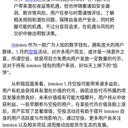
户带来潜在收益等机遇，但也伴随着诸如安全漏
洞、欺诈等风险，用户在参与时需谨慎评估，了解
相关规则和潜在问题，保障自身资产安全，同时把
握可能的机遇，不过分盲目追求，在机遇与风险的
交织中做出明智决策。
IM
token 作为一款广为人知的数字钱包，拥有庞大的用户
群体，5 月的
空投
活动，对许多用户而言，或许是一场意外之
喜，所谓空投，就是项目方免费向用户发放一定数量的代币，
这对于持有 Imtoken 钱包的用户来说，好似天上掉下的“馅
饼”。
从积极层面来看，Imtoken 5 月空投可能带来诸多益处，
用户有机会获得具有潜在价值的代币，倘若这些代币所属的项
目发展态势良好，未来价值极有可能大幅攀升，用户将从中收
获利益，一些早期参与空投的用户，在某些代币价值急剧上涨
后，资产实现了显著增值，空投活动还有助于提升 Imtoken 自
身的用户活跃度与市场影响力，通过空投，更多用户会关注
Imtoken 以及相关项目,进而推动加密货币生态的发展。