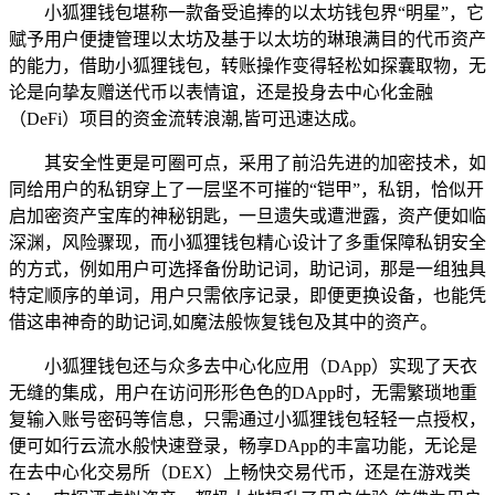
小狐狸钱包堪称一款备受追捧的以太坊钱包界“明星”，它
赋予用户便捷管理以太坊及基于以太坊的琳琅满目的代币资产
的能力，借助小狐狸钱包，转账操作变得轻松如探囊取物，无
论是向挚友赠送代币以表情谊，还是投身去中心化金融
（DeFi）项目的资金流转浪潮,皆可迅速达成。
其安全性更是可圈可点，采用了前沿先进的加密技术，如
同给用户的私钥穿上了一层坚不可摧的“铠甲”，私钥，恰似开
启加密资产宝库的神秘钥匙，一旦遗失或遭泄露，资产便如临
深渊，风险骤现，而小狐狸钱包精心设计了多重保障私钥安全
的方式，例如用户可选择备份助记词，助记词，那是一组独具
特定顺序的单词，用户只需依序记录，即便更换设备，也能凭
借这串神奇的助记词,如魔法般恢复钱包及其中的资产。
小狐狸钱包还与众多去中心化应用（DApp）实现了天衣
无缝的集成，用户在访问形形色色的DApp时，无需繁琐地重
复输入账号密码等信息，只需通过小狐狸钱包轻轻一点授权，
便可如行云流水般快速登录，畅享DApp的丰富功能，无论是
在去中心化交易所（DEX）上畅快交易代币，还是在游戏类