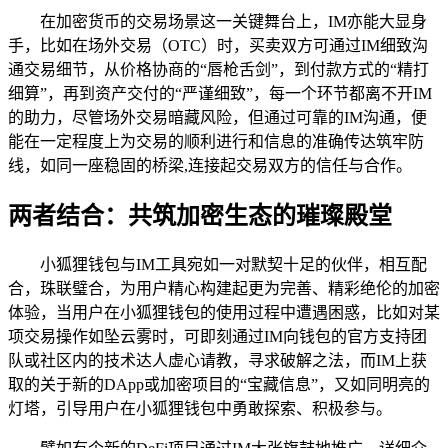
在加密货币的交易场景这一关键舞台上，IM亦能大显身
手，比如在场外交易（OTC）时，买卖双方可通过IM细致沟
通交易细节，从价格协商的“唇枪舌剑”，到付款方式的“精打
细算”，再到资产交付的“严谨细致”，每一个环节都离不开IM
的助力，尽管场外交易暗藏风险，但通过可靠的IM沟通，便
能在一定程度上为交易的顺利进行和信息的准确传达筑牢防
线，如同一座稳固的桥梁,连接起交易双方的信任与合作。
两者结合：共筑加密生态的璀璨殿堂
小狐狸钱包与IM工具宛如一对默契十足的伙伴，相互配
合，珠联璧合，为用户精心构建起更为完善、精彩绝伦的加密
体验，当用户在小狐狸钱包的使用过程中遭遇困惑，比如对某
项交易操作如坠云雾时，可即刻通过IM向钱包的官方支持团
队或社区内的技术达人虚心请教，寻求破解之法，而IM上获
取的关于新的DApp或加密项目的“宝藏信息”，又如同明亮的
灯塔，引导用户在小狐狸钱包中勇敢探索、积极参与。