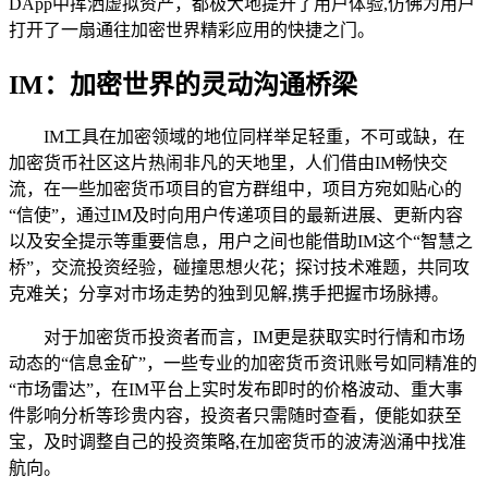
DApp中挥洒虚拟资产，都极大地提升了用户体验,仿佛为用户
打开了一扇通往加密世界精彩应用的快捷之门。
IM：加密世界的灵动沟通桥梁
IM工具在加密领域的地位同样举足轻重，不可或缺，在
加密货币社区这片热闹非凡的天地里，人们借由IM畅快交
流，在一些加密货币项目的官方群组中，项目方宛如贴心的
“信使”，通过IM及时向用户传递项目的最新进展、更新内容
以及安全提示等重要信息，用户之间也能借助IM这个“智慧之
桥”，交流投资经验，碰撞思想火花；探讨技术难题，共同攻
克难关；分享对市场走势的独到见解,携手把握市场脉搏。
对于加密货币投资者而言，IM更是获取实时行情和市场
动态的“信息金矿”，一些专业的加密货币资讯账号如同精准的
“市场雷达”，在IM平台上实时发布即时的价格波动、重大事
件影响分析等珍贵内容，投资者只需随时查看，便能如获至
宝，及时调整自己的投资策略,在加密货币的波涛汹涌中找准
航向。