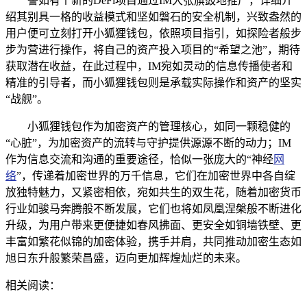
譬如有个新的DeFi项目通过IM大张旗鼓地推广，详细介
绍其别具一格的收益模式和坚如磐石的安全机制，兴致盎然的
用户便可立刻打开小狐狸钱包，依照项目指引，如探险者般步
步为营进行操作，将自己的资产投入项目的“希望之池”，期待
获取潜在收益，在此过程中，IM宛如灵动的信息传播使者和
精准的引导者，而小狐狸钱包则是承载实际操作和资产的坚实
“战舰”。
小狐狸钱包作为加密资产的管理核心，如同一颗稳健的
“心脏”，为加密资产的流转与守护提供源源不断的动力；IM
作为信息交流和沟通的重要途径，恰似一张庞大的“神经
网
络
”，传递着加密世界的万千信息，它们在加密世界中各自绽
放独特魅力，又紧密相依，宛如共生的双生花，随着加密货币
行业如骏马奔腾般不断发展，它们也将如凤凰涅槃般不断进化
升级，为用户带来更便捷如春风拂面、更安全如铜墙铁壁、更
丰富如繁花似锦的加密体验，携手并肩，共同推动加密生态如
旭日东升般繁荣昌盛，迈向更加辉煌灿烂的未来。
相关阅读：