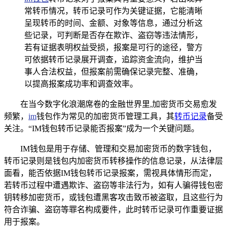
常转币情况，转币记录可作为关键证据，它能清晰
呈现转币的时间、金额、对象等信息，通过分析这
些记录，可判断是否存在欺诈、盗窃等违法情形，
若有证据表明权益受损，报案是可行的途径，警方
可依据转币记录展开调查，追踪资金流向，维护当
事人合法权益，但报案前需确保记录完整、准确，
以提高报案成功率和调查效率。
在当今数字化浪潮席卷的金融世界里,加密货币交易愈发
频繁，
im
钱包作为常见的加密货币管理工具，其
转币记录
备受
关注。“IM钱包转币记录能否报案”成为一个关键问题。
IM钱包是用于存储、管理和交易加密货币的数字钱包，
转币记录则是钱包内加密货币转移操作的信息记录，从法律层
面看，能否依据IM钱包转币记录报案，需视具体情形而定，
若转币过程中遭遇欺诈、盗窃等非法行为，如有人骗得钱包密
钥转移加密货币，或钱包遭黑客攻击致币被盗取，且这些行为
符合诈骗、盗窃等罪名构成要件，此时转币记录可作重要证据
用于报案。