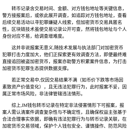
转币记录含交易时间、金额、对方钱包地址等关键信息，
警方接报案后，或依此展开调查，如追踪对方钱包地址，查看
后续交易活动以寻犯罪嫌疑人线索，但加密货币交易具匿名
性，区块链技术虽使交易记录公开可查，然将钱包地址与个人
身份对应不易，给调查增难度。
这并非说报案无意义,随技术发展与执法部门对加密货币
犯罪打击力度加大，他们正探索更有效调查方法，即便最终难
直接追回被盗加密货币，报案亦助警方积累案件信息，为打击
加密货币犯罪生态提供数据支撑。
若正常交易中,仅因交易结果不满（如币价下跌等市场因
素致资产价值变化），且无违法犯罪行为，此时报案不妥，因
属正常市场风险，非法律管辖违法情形。
综上,IM钱包转币记录在特定非法侵害情形下可报案，报
案人需认清案件调查复杂性与不确定性，且确保权益主张基于
合法合理事实依据，即确有违法犯罪行为与转币记录关联，在
加密货币交易领域，保护个人钱包安全、谨慎操作、防范风险