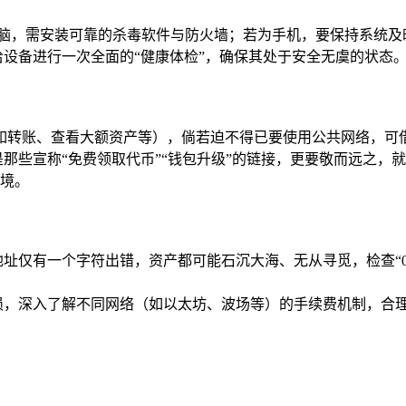
个人电脑，需安装可靠的杀毒软件与防火墙；若为手机，要保持系统及
给设备进行一次全面的“健康体检”，确保其处于安全无虞的状态
作（如转账、查看大额资产等），倘若迫不得已要使用公共网络，可
些宣称“免费领取代币”“钱包升级”的链接，更要敬而远之，就像
境。
一个字符出错，资产都可能石沉大海、无从寻觅，检查“0x12345
损，深入了解不同网络（如以太坊、波场等）的手续费机制，合理