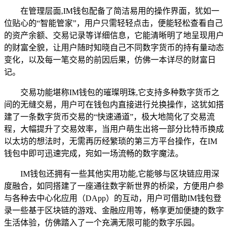
在管理层面,IM钱包配备了简洁易用的操作界面，犹如一
位贴心的“智能管家”，用户只需轻轻点击，便能轻松查看自己
的资产余额、交易记录等详细信息，它能清晰明了地呈现用户
的财富全貌，让用户随时知晓自己不同数字货币的持有量动态
变化，以及每一笔交易的前因后果，仿佛一本详尽的财富日
记。
交易功能堪称IM钱包的璀璨明珠,它支持多种数字货币之
间的无缝交易，用户可在钱包内直接进行兑换操作，这犹如搭
建了一条数字货币交易的“快速通道”，极大地简化了交易流
程，大幅提升了交易效率，当用户萌生出将一部分比特币换成
以太坊的想法时，无需再历经繁琐的第三方平台操作，在IM
钱包中即可迅速完成，宛如一场流畅的数字魔法。
IM钱包还拥有一些其他实用功能,它能够与区块链应用深
度融合，如同搭建了一座通往数字新世界的桥梁，方便用户参
与各种去中心化应用（DApp）的互动，用户可借助IM钱包登
录一些基于区块链的游戏、金融应用等，畅享更加便捷的数字
生活体验，仿佛踏入了一个充满无限可能的数字乐园。