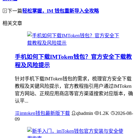
下一篇
轻松掌握，IM 钱包重新导入全攻略
相关文章
手机如何下载IMToken钱包？官方安全下载教
程及风险提示
针对手机下载IMToken钱包的需求，梳理官方安全下载
教程及关键风险提示，官方教程指引用户通过IMToken
官方网站、正规应用商店等官方渠道搜索对应版本，确
认平...
imtoken钱包最新版下载
qbadmin
1.2K
2026-08-
09