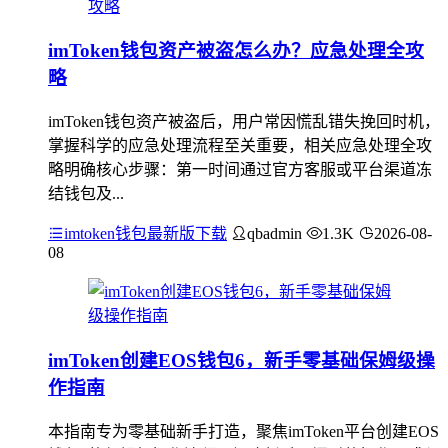
imToken钱包资产被盗怎么办？应急处理全攻
略
imToken钱包资产被盗后，用户常因慌乱错失挽回时机，
掌握科学的应急处理流程至关重要，相关应急处理全攻
略明确核心步骤：第一时间通过官方客服或平台渠道冻
结钱包及...
imtoken钱包最新版下载
qbadmin
1.3K
2026-08-
08
imToken创建EOS钱包6，新手零基础保姆级操
作指南
本指南专为零基础新手打造，聚焦imToken平台创建EOS