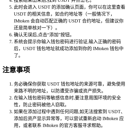
搜索结果出来后,找到 USDT 并点击它。
此时会进入 USDT 的添加确认页面，你可以在这里查看
USDT 的相关信息，如合约地址等（一般情况下，
IMtoken 会自动匹配正确的 USDT 合约地址，但建议你
还是简单核对一下）。
确认无误后,点击“添加”按钮。
系统会提示你输入钱包密码进行验证,输入正确的密码
后，USDT 钱包地址就成功添加到你的 IMtoken 钱包中
了。
注意事项
务必确保你获取 USDT 钱包地址的来源可靠，避免使用
来路不明的地址，以防遭受诈骗或资产损失。
在输入钱包密码等敏感信息时,要注意周围环境的安全
性，防止密码被他人窃取。
如果在添加过程中遇到任何问题,如无法搜索到 USDT、
添加后资产显示异常等，可以尝试重新启动 IMtoken 应
用，或者联系 IMtoken 的官方客服寻求帮助。