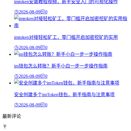
imtoken安装教程视频，新手安全入门的可视化操作
2026-08-09
0
imtoken对接轻松矿工，零门槛开启加密挖矿的实用
2026-08-09
0
im钱包怎么转账？新手小白一步一步操作指南
2026-08-09
0
安全创建多个imToken钱包，新手指南与注意事项
2026-08-09
0
最新评论