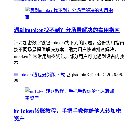
遇到imtoken找不到？分场景解决的实用指南
针对加密数字钱包imtoken找不到的问题，这份实用指南
按不同场景提供解决方案，助力用户快速排查解决，
imtoken作为常用加密钱包，部分用户可能遇到设备内找
不...
imtoken钱包最新版下载
qbadmin
1.0K
2026-08-
08
imToken转账教程，手把手教你给他人转加密
资产