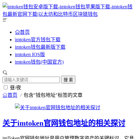
首页
imtoken官方钱包下载
imtoken钱包最新版下载
imtoken IOS版
imtoken钱包(中国官方)
搜 索
昼/夜
首页
包含"钱包地址"标签的文章
关于imtoken官网钱包地址的相关探讨
imToken官网钱包地址是用户管理数字资产的关键标识，它具