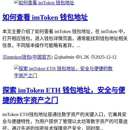
如何查看 imToken 钱包地址
本文主要介绍了如何查看 imToken 钱包地址，在 imToken 中，
打开相应钱包，进入钱包详情页面，通常能找到钱包地址相关
信息，不同版本操作可能略有差异，...
imtoken钱包(中国官方)
qbadmin
1.2K
2025-12-12
探索 imToken ETH 钱包地址，安全与便
捷的数字资产之门
imToken ETH钱包地址是通往数字资产的关键入口，它兼具安
全与便捷特性，为用户提供了管理以太坊等数字资产的可靠途
径，通过先进的加密技术保障资产安全，同时简...