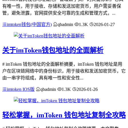
有唯一性，用于接收、存储和发送加密货币，用户需妥善保
管，避免泄露，官网提供安全可靠的生成和管理方式，...
imtoken钱包(中国官方)
qbadmin
1.3K
2026-01-27
关于imToken钱包地址的全面解析
# imToken 钱包地址的全面解析摘要，imToken 钱包地址是用
户在区块链网络中的身份标识，用于接收和发送加密货币，它
由一串字符组成，具有唯一性和安全性...
imtoken IOS版
qbadmin
1.3K
2026-01-26
轻松掌握，imToken 钱包地址复制全攻略