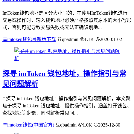
ImToken钱包地址是区分大小写的，在使用ImToken钱包进行
交易或操作时，输入钱包地址必须严格按照其原本的大小写形
式，否则可能导致交易失败或无法正确识别地...
imtoken钱包最新版下载
qbadmin
1.1K
2026-01-02
探寻 imToken 钱包地址，操作指引与常
见问题解析
# 探寻 imToken 钱包地址：操作指引与常见问题解析，本文聚
焦于探寻 imToken 钱包地址，提供操作指引，涵盖打开钱包、
查找地址等步骤，同时解析常见问...
imtoken钱包(中国官方)
qbadmin
1.0K
2025-12-30