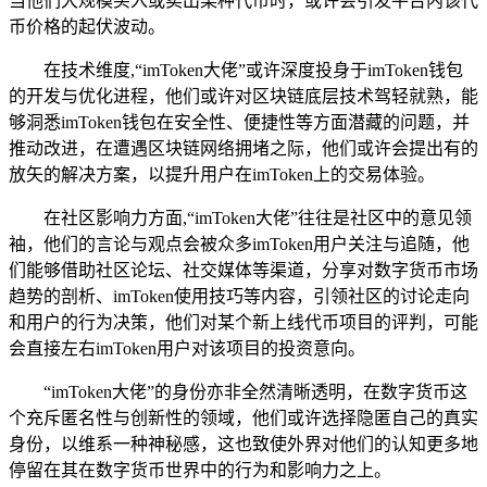
当他们大规模买入或卖出某种代币时，或许会引发平台内该代
币价格的起伏波动。
在技术维度,“imToken大佬”或许深度投身于imToken钱包
的开发与优化进程，他们或许对区块链底层技术驾轻就熟，能
够洞悉imToken钱包在安全性、便捷性等方面潜藏的问题，并
推动改进，在遭遇区块链网络拥堵之际，他们或许会提出有的
放矢的解决方案，以提升用户在imToken上的交易体验。
在社区影响力方面,“imToken大佬”往往是社区中的意见领
袖，他们的言论与观点会被众多imToken用户关注与追随，他
们能够借助社区论坛、社交媒体等渠道，分享对数字货币市场
趋势的剖析、imToken使用技巧等内容，引领社区的讨论走向
和用户的行为决策，他们对某个新上线代币项目的评判，可能
会直接左右imToken用户对该项目的投资意向。
“imToken大佬”的身份亦非全然清晰透明，在数字货币这
个充斥匿名性与创新性的领域，他们或许选择隐匿自己的真实
身份，以维系一种神秘感，这也致使外界对他们的认知更多地
停留在其在数字货币世界中的行为和影响力之上。