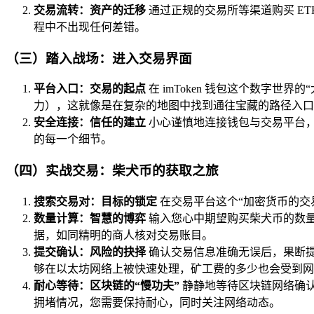
交易流转：资产的迁移
通过正规的交易所等渠道购买 ET
程中不出现任何差错。
（三）踏入战场：进入交易界面
平台入口：交易的起点
在 imToken 钱包这个数字世界
力），这就像是在复杂的地图中找到通往宝藏的路径入口
安全连接：信任的建立
小心谨慎地连接钱包与交易平台
的每一个细节。
（四）实战交易：柴犬币的获取之旅
搜索交易对：目标的锁定
在交易平台这个“加密货币的交易
数量计算：智慧的博弈
输入您心中期望购买柴犬币的数量
据，如同精明的商人核对交易账目。
提交确认：风险的抉择
确认交易信息准确无误后，果断提
够在以太坊网络上被快速处理，矿工费的多少也会受到网
耐心等待：区块链的“慢功夫”
静静地等待区块链网络确
拥堵情况，您需要保持耐心，同时关注网络动态。