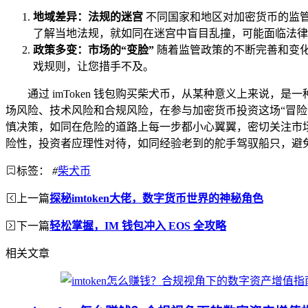
地域差异：法规的迷宫
不同国家和地区对加密货币的监
了解当地法规，就如同在迷宫中盲目乱撞，可能面临法律
政策多变：市场的“变脸”
随着监管政策的不断完善和变
戏规则，让您措手不及。
通过 imToken 钱包购买柴犬币，从某种意义上来说
场风险、技术风险和合规风险，在参与加密货币投资这场“冒
慎决策，如同在危险的道路上每一步都小心翼翼，密切关注市
险性，投资者应理性对待，如同经验老到的舵手驾驭船只，避
标签：
#
柴犬币
上一篇
探秘imtoken大佬，数字货币世界的神秘角色
下一篇
轻松掌握，IM 钱包冲入 EOS 全攻略
相关文章