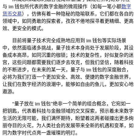
与 im 钱包所代表的数字金融的微观操作（如每一笔小额
数字
货币交易
），仿佛有着一种隐秘的隐喻联系，它们都在各自的
领域中，如同勇敢的探索者，孜孜不倦地探寻着更精细、更高
效、更安全的模式。
目前将量子技术完全成熟地应用到 im 钱包等实际场景
中，依然面临诸多挑战，量子技术本身尚处于发展阶段，其设
备成本高昂，如同沉重的枷锁；技术的复杂性，好似复杂的迷
宫，这些问题都需要我们逐步去攻克，但我们坚信，随着科技
的不断进步，在未来的某一天，量子与 im 钱包的深度融合，
必将为我们打造一个更加安全、高效、便捷的数字金融世界，
让我们在数字经济的浪潮中，能够如自由的鱼儿，更加安心地
遨游。
“量子放在 im 钱包”绝非一个简单的组合概念，它宛如一
把钥匙，代表着科技与金融领域的交叉探索，预示着未来数字
生活的无限可能，我们满怀期待，盼望着这两者碰撞出更多绚
丽夺目的火花，为人类社会的发展带来全新的机遇和变革，如
同为数字时代点亮一盏璀璨的明灯。