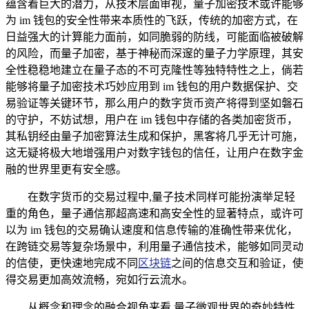
蕴含着巨大的潜力，从技术层面审视，量子加密技术或许能够
为 im 钱包的安全性带来本质性的飞跃，传统的加密方式，在
日益强大的计算能力面前，如同脆弱的防线，可能面临被破解
的风险，而量子加密，基于神秘而深邃的量子力学原理，其安
全性稳稳地建立在量子态的不可克隆性等独特特性之上，倘若
能够将量子加密技术巧妙应用到 im 钱包的用户数据保护、交
易验证等关键环节，那么用户的数字货币资产将得到坚如磐石
的守护，不妨试想，用户在 im 钱包中存储的各类加密货币，
其私钥经由量子加密算法生成和保护，黑客将几乎无计可施，
这无疑将极大地增强用户对数字钱包的信任，让用户在数字金
融的世界里更有安全感。
在数字货币的交易过程中,量子技术同样可能扮演举足轻
重的角色，量子通信那超高速和高安全性的显著特点，或许可
以为 im 钱包的交易确认速度和信息传输的准确性带来优化，
在跨链交易等复杂场景中，利用量子通信技术，能够如同灵动
的信使，更快速地完成不同
区块链
之间的信息交互和验证，使
得交易更加高效流畅，宛如行云流水。
从概念和理念的融合视角来看,量子微观世界的奇妙特性