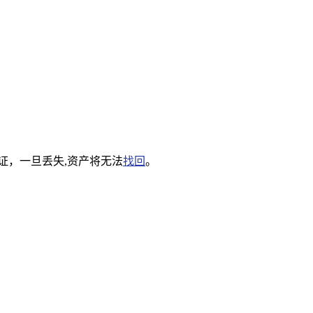
证，一旦丢失,资产将无法
找回
。