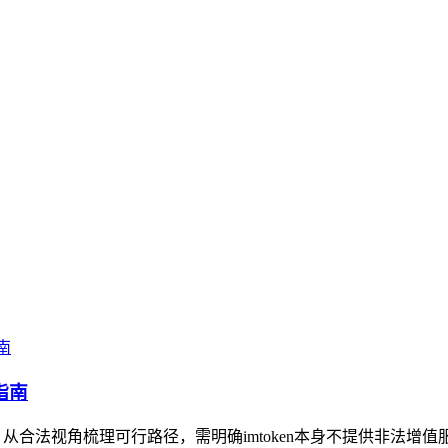
指南
，从合法视角梳理可行路径，需明确imtoken本身不提供非法增值