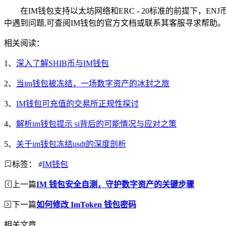
在IM钱包支持以太坊网络和ERC - 20标准的前提下
中遇到问题,可查阅IM钱包的官方文档或联系其客服寻求帮助。
相关阅读：
1、
深入了解SHIB币与IM钱包
2、
当im钱包被冻结，一场数字资产的冰封之旅
3、
IM钱包可充值的交易所正规性探讨
4、
解析im钱包提示 si背后的可能情况与应对之策
5、
关于im钱包冻结usdt的深度剖析
标签：
#
IM钱包
上一篇
IM 钱包安全自测，守护数字资产的关键步骤
下一篇
如何修改 ImToken 钱包密码
相关文章